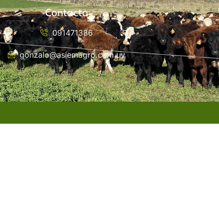
Contacto
091471386
gonzalo@asiemagro.com.uy