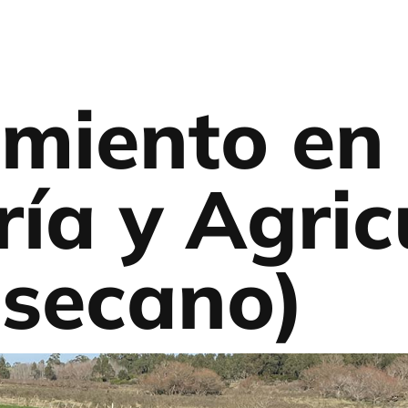
miento en
ía y Agric
 secano)