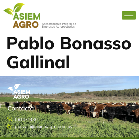
Asesoramiento Integral de
Empresas Agropecuarias
Pablo Bonasso
Gallinal
Contacto
091471386
gonzalo@asiemagro.com.uy