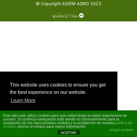
© Copyright ASIEM AGRO 2023
This website uses cookies to ensure you get
the best experience on our website.
Learn More
Este sitio web utiliza cookies para que usted tenga la mejor experiencia de
Got it!
usuario. Si continúa navegando está dando su consentimiento para la
aceptación de las mencionadas cookies y la aceptación de nuestra
política de
cookies
, pinche el enlace para mayor información.
plugin cookies
ACEPTAR