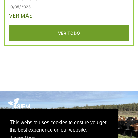
19/05/2023
VER MÁS
VER TODO
Contacto
This website uses cookies to ensure you get
the best experience on our website.
091471386